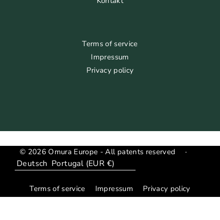
Kontakt
Terms of service
Impressum
Privacy policy
© 2026 Omura Europe - All patents reserved
·
Sprache
Translation
missing:
Terms of service
Impressum
Privacy policy
de.general.country_region.dropdown_label