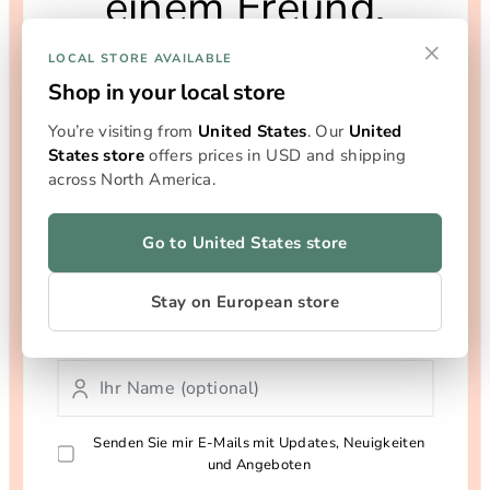
einem Freund,
×
erhaltet beide ein
LOCAL STORE AVAILABLE
Shop in your local store
Geschenk
You’re visiting from
United States
. Our
United
States store
offers prices in USD and shipping
across North America.
Schenk Deinen Freunden 25 % Rabatt auf ihr erstes
X1 Complete Bundle – und erhalte ein 12er-Pack
Flowersticks gratis (100 % Rabatt), wenn sie über
Go to United States store
Deinen Link einkaufen.
Stay on European store
Senden Sie mir E-Mails mit Updates, Neuigkeiten
und Angeboten