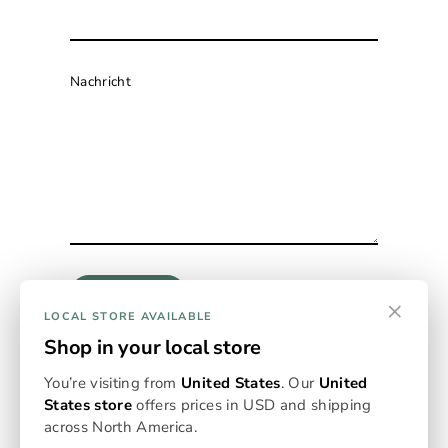
Nachricht
Absenden
×
LOCAL STORE AVAILABLE
Shop in your local store
Diese Website ist durch hCaptcha geschützt und es
gelten die
allgemeinen Geschäftsbedingungen
und
You’re visiting from
United States
. Our
United
Datenschutzbestimmungen
von hCaptcha.
States store
offers prices in USD and shipping
across North America.