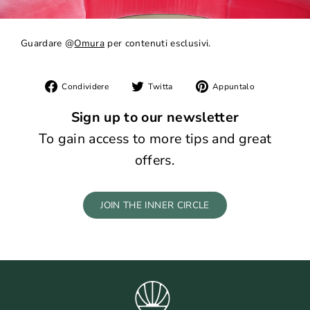
Guardare @
Omura
per contenuti esclusivi.
Condividi
Twitta
Pin
Condividere
Twitta
Appuntalo
su
su
su
Facebook
Twitter
Pinterest
Sign up to our newsletter
To gain access to more tips and great
offers.
JOIN THE INNER CIRCLE