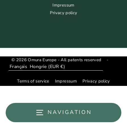
Impressum
Privacy policy
© 2026 Omura Europe - All patents reserved
·
Langue
Translation
missing:
Terms of service
Impressum
Privacy policy
fr.general.country_region.dropdown_label
NAVIGATION