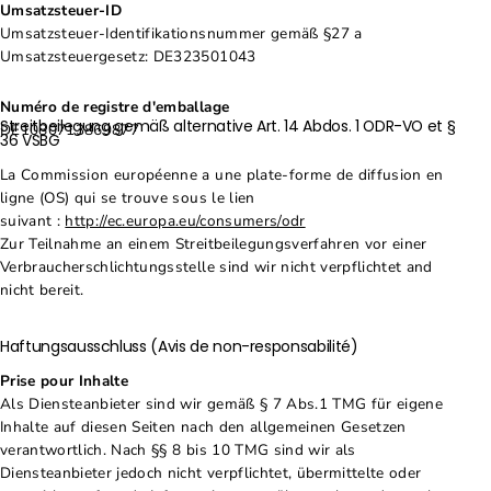
Umsatzsteuer-ID
Umsatzsteuer-Identifikationsnummer gemäß §27 a
Umsatzsteuergesetz: DE323501043
Numéro de registre d'emballage
Streitbeilegung gemäß alternative Art. 14 Abdos. 1 ODR-VO et §
DE1080713869877
36 VSBG
La Commission européenne a une plate-forme de diffusion en
ligne (OS) qui se trouve sous le lien
suivant :
http://ec.europa.eu/consumers/odr
Zur Teilnahme an einem Streitbeilegungsverfahren vor einer
Verbraucherschlichtungsstelle sind wir nicht verpflichtet and
nicht bereit.
Haftungsausschluss (Avis de non-responsabilité)
Prise pour Inhalte
Als Diensteanbieter sind wir gemäß § 7 Abs.1 TMG für eigene
Inhalte auf diesen Seiten nach den allgemeinen Gesetzen
verantwortlich. Nach §§ 8 bis 10 TMG sind wir als
Diensteanbieter jedoch nicht verpflichtet, übermittelte oder