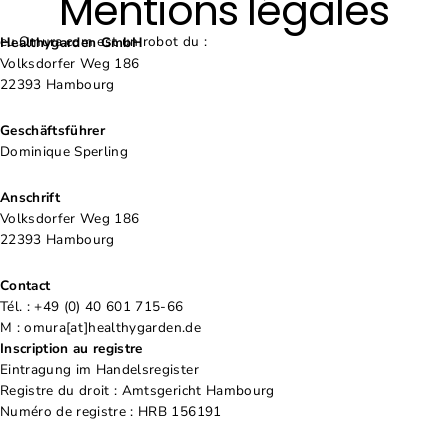
Mentions légales
Passer
au
eu.Omura.com est un robot du :
Healthygarden GmbH
contenu
Volksdorfer Weg 186
22393 Hambourg
Geschäftsführer
Dominique Sperling
Anschrift
Volksdorfer Weg 186
22393 Hambourg
Contact
Tél. : +49 (0) 40 601 715-66
M :
omura[at]healthygarden.de
Inscription au registre
Eintragung im Handelsregister
Registre du droit : Amtsgericht Hambourg
Numéro de registre : HRB 156191