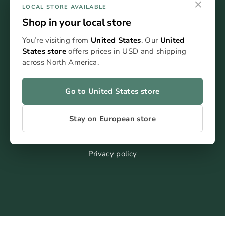
×
LOCAL STORE AVAILABLE
Shop in your local store
You’re visiting from
United States
. Our
United
States store
offers prices in USD and shipping
FAQ
across North America.
Blog
Kontakt
Go to United States store
Stay on European store
Terms of service
Impressum
Privacy policy