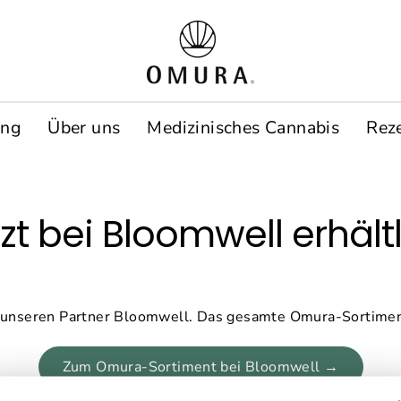
ung
Über uns
Medizinisches Cannabis
Rez
zt bei Bloomwell erhält
 unseren Partner Bloomwell. Das gesamte Omura-Sortiment 
Zum Omura-Sortiment bei Bloomwell →