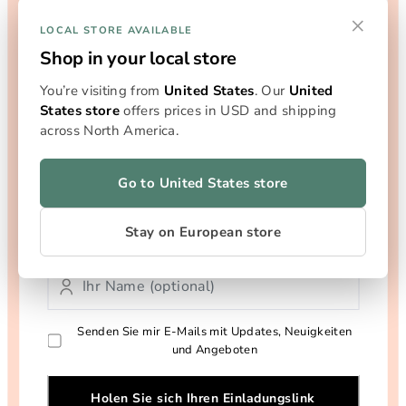
erhaltet beide ein
×
LOCAL STORE AVAILABLE
Geschenk
Shop in your local store
You’re visiting from
United States
. Our
United
States store
offers prices in USD and shipping
Schenk Deinen Freunden 25 % Rabatt auf ihr erstes
across North America.
X1 Complete Bundle – und erhalte ein 12er-Pack
Flowersticks gratis (100 % Rabatt), wenn sie über
Deinen Link einkaufen.
Go to United States store
Stay on European store
Senden Sie mir E-Mails mit Updates, Neuigkeiten
und Angeboten
Holen Sie sich Ihren Einladungslink