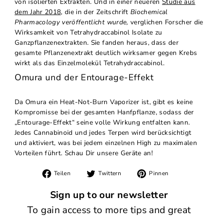
von isolierten Extrakten. Und in einer neueren
Studie aus
dem Jahr 2018,
die in der Zeitschrift
Biochemical
Pharmacology veröffentlicht wurde,
verglichen Forscher die
Wirksamkeit von
Tetrahydraccabinol
Isolate zu
Ganzpflanzenextrakten. Sie fanden heraus, dass der
gesamte Pflanzenextrakt deutlich wirksamer gegen Krebs
wirkt als das Einzelmolekül
Tetrahydraccabinol
.
Omura und der Entourage-Effekt
Da Omura ein Heat-Not-Burn Vaporizer ist, gibt es keine
Kompromisse bei der gesamten Hanfpflanze, sodass der
„Entourage-Effekt“ seine volle Wirkung entfalten kann.
Jedes Cannabinoid und jedes Terpen wird berücksichtigt
und aktiviert, was bei jedem einzelnen High zu maximalen
Vorteilen führt. Schau Dir unsere Geräte an!
Auf
Auf
Auf
Teilen
Twittern
Pinnen
Facebook
Twitter
Pinterest
teilen
twittern
pinnen
Sign up to our newsletter
To gain access to more tips and great