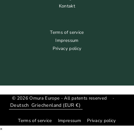
Kontakt
Terms of service
Impressum
Privacy policy
© 2026 Omura Europe - All patents reserved
·
Sprache
Translation
missing:
Terms of service
Impressum
Privacy policy
de.general.country_region.dropdown_label
×