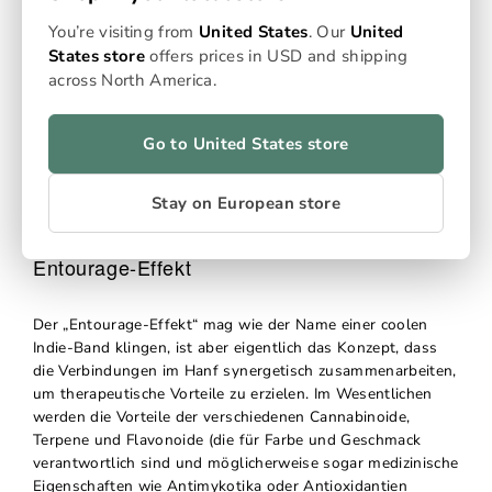
Anzünden einer Lavendelkerze das Bad in der Wanne
entspannender macht oder ein Kissenspray mit
You’re visiting from
United States
. Our
United
Lavendelduft Ihnen beim Einschlafen hilft, liegt das am
States store
offers prices in USD and shipping
Terpen Linalool. Linalool hat eine Reihe von Vorteilen, wie
across North America.
z. B. die Förderung der Entspannung, die Reduzierung von
Stress und die Stärkung des Immunsystems. Zu den
anderen gängigen Hanf-Terpenen gehören Limonen, das
Go to United States store
zitronig riecht und als Stimmungsaufheller wirken kann,
und Myrcen, das einen moschusartigen Duft hat und für
Stay on European store
seine äußerst entspannenden, schlaffördernden
Eigenschaften bekannt ist.
Entourage-Effekt
Der „Entourage-Effekt“ mag wie der Name einer coolen
Indie-Band klingen, ist aber eigentlich das Konzept, dass
die Verbindungen im Hanf synergetisch zusammenarbeiten,
um therapeutische Vorteile zu erzielen. Im Wesentlichen
werden die Vorteile der verschiedenen Cannabinoide,
Terpene und Flavonoide (die für Farbe und Geschmack
verantwortlich sind und möglicherweise sogar medizinische
Eigenschaften wie Antimykotika oder Antioxidantien