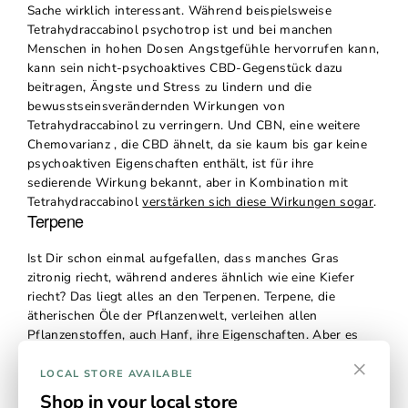
Sache wirklich interessant. Während beispielsweise
Tetrahydraccabinol
psychotrop ist und bei manchen
Menschen in hohen Dosen Angstgefühle hervorrufen kann,
kann sein nicht-psychoaktives CBD-Gegenstück dazu
beitragen, Ängste und Stress zu lindern und die
bewusstseinsverändernden Wirkungen von
Tetrahydraccabinol
zu verringern. Und CBN, eine weitere
Chemovarianz
, die CBD ähnelt, da sie kaum bis gar keine
psychoaktiven Eigenschaften enthält, ist für ihre
sedierende Wirkung bekannt, aber in Kombination mit
Tetrahydraccabinol
verstärken sich diese Wirkungen sogar
.
Terpene
Ist Dir schon einmal aufgefallen, dass manches Gras
zitronig riecht, während anderes ähnlich wie eine Kiefer
riecht? Das liegt alles an den Terpenen. Terpene, die
ätherischen Öle der Pflanzenwelt, verleihen allen
Pflanzenstoffen, auch Hanf, ihre Eigenschaften. Aber es
beschränkt sich nicht nur auf Duft und Geschmack.
×
Terpene sind auch für geistige und körperliche Vorteile
LOCAL STORE AVAILABLE
verantwortlich. Wenn Sie sich gefragt haben, warum das
Shop in your local store